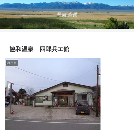
温泉逍遥
協和温泉 四郎兵エ館
秋田県