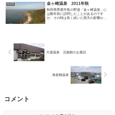
つて各所で鉱山開発...
金ヶ崎温泉 2011年秋
秋田県
秋田県男鹿半島の野湯「金ヶ崎温泉」に
は数年前に訪問したことがあるのです
が、その時は長く続いた雨天の影響か、
お湯の温度が入浴できるような温度では
無かったため、湯あみを断念してあえな
く撤退しました。その後再アタックする
機会を窺っていたのですが、...
大湯温泉 元旅館のお風呂
海老鶴温泉
コメント