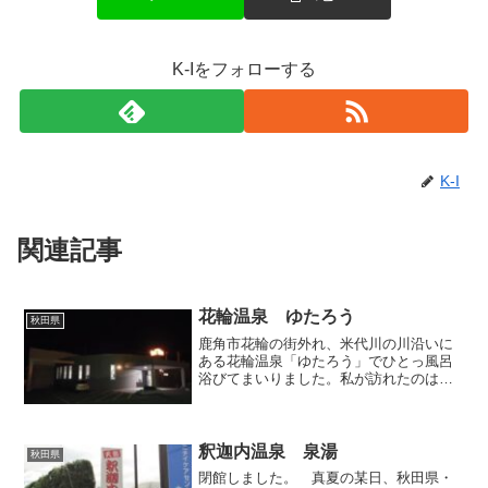
K-Iをフォローする
K-I
関連記事
花輪温泉 ゆたろう
秋田県
鹿角市花輪の街外れ、米代川の川沿いに
ある花輪温泉「ゆたろう」でひとっ風呂
浴びてまいりました。私が訪れたのは閉
館1時間前の夜8時でしたが、駐車場には
多くの車が停まっており、人気の高さが
窺えます。日帰り入浴専門の温泉入浴施
設なのですが、暗い中で...
釈迦内温泉 泉湯
秋田県
閉館しました。 真夏の某日、秋田県・