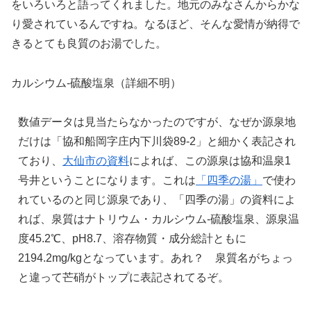
をいろいろと語ってくれました。地元のみなさんからかな
り愛されているんですね。なるほど、そんな愛情が納得で
きるとても良質のお湯でした。
カルシウム-硫酸塩泉（詳細不明）
数値データは見当たらなかったのですが、なぜか源泉地
だけは「協和船岡字庄内下川袋89-2」と細かく表記され
ており、
大仙市の資料
によれば、この源泉は協和温泉1
号井ということになります。これは
「四季の湯」
で使わ
れているのと同じ源泉であり、「四季の湯」の資料によ
れば、泉質はナトリウム・カルシウム-硫酸塩泉、源泉温
度45.2℃、pH8.7、溶存物質・成分総計ともに
2194.2mg/kgとなっています。あれ？ 泉質名がちょっ
と違って芒硝がトップに表記されてるぞ。