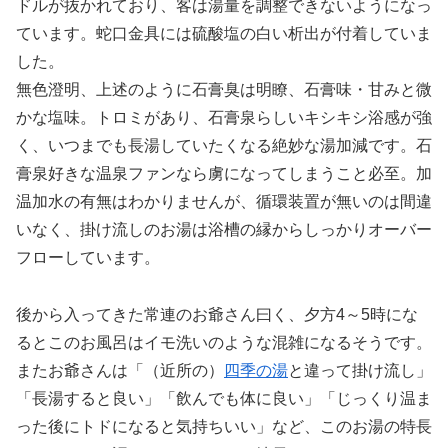
ドルが抜かれており、客は湯量を調整できないようになっ
ています。蛇口金具には硫酸塩の白い析出が付着していま
した。
無色澄明、上述のように石膏臭は明瞭、石膏味・甘みと微
かな塩味。トロミがあり、石膏泉らしいキシキシ浴感が強
く、いつまでも長湯していたくなる絶妙な湯加減です。石
膏泉好きな温泉ファンなら虜になってしまうこと必至。加
温加水の有無はわかりませんが、循環装置が無いのは間違
いなく、掛け流しのお湯は浴槽の縁からしっかりオーバー
フローしています。
後から入ってきた常連のお爺さん曰く、夕方4～5時にな
るとこのお風呂はイモ洗いのような混雑になるそうです。
またお爺さんは「（近所の）
四季の湯
と違って掛け流し」
「長湯すると良い」「飲んでも体に良い」「じっくり温ま
った後にトドになると気持ちいい」など、このお湯の特長