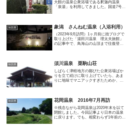
大館の温泉公衆浴場である釈迦内温泉
「泉湯」を利用してきました。国道7号の
沿道には看板が立っており、そこから路
地を入ればすぐに辿りつける便利な立地
ですので、これまでも秋田～青森間を矢
立峠経由で移動する際には...
象潟 さんねむ温泉（入浴利用）
秋田県
（2023年9月訪問）1ヶ月前に拙ブログで
取り上げた「湯田川温泉 理太夫旅館」
の記事中で、鳥海山の山頂まで往復登山
した後に湯田川温泉で一泊して疲れを癒
したと書き綴ったのですが、その登山前
夜は象潟駅付近のビジネスホテル「サン
ネムホテルイン象潟...
須川温泉 栗駒山荘
秋田県
しばらく津軽地方の鄙びた公衆浴場ばか
りを立て続けに取り上げていたら、あま
りに地味でマニアックすぎたためか、当
ブログのアクセス数は下降線を辿ってに
減少傾向となり、昨日には遂に最近の平
均値の3割にまで落ち込んでしまいまし
た。このため、さすがにテ...
花岡温泉 2016年7月再訪
秋田県
※残念ながら花岡温泉は2020年末を以て
閉館しました。今回記事より日本の温泉
に戻ります。でも、相変わらず1年前の古
いネタが連続してしまいます。いつも鮮
度の悪い話題ばかりで申し訳ございませ
ん。 秋田県北部の大館市周辺では、か