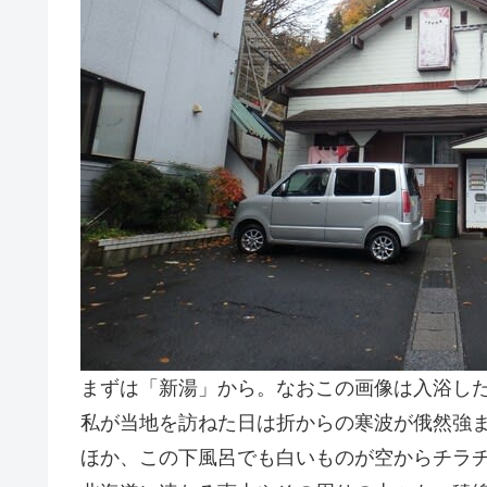
まずは「新湯」から。なおこの画像は入浴し
私が当地を訪ねた日は折からの寒波が俄然強
ほか、この下風呂でも白いものが空からチラ