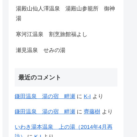
湯殿山仙人澤温泉 湯殿山参籠所 御神
湯
寒河江温泉 割烹旅館福よし
瀬見温泉 せみの湯
最近のコメント
鎌田温泉 湯の宿 畔瀬
に
K-I
より
鎌田温泉 湯の宿 畔瀬
に
齊藤樹
より
いわき湯本温泉 上の湯（2014年4月再
訪）
に
K-I
より