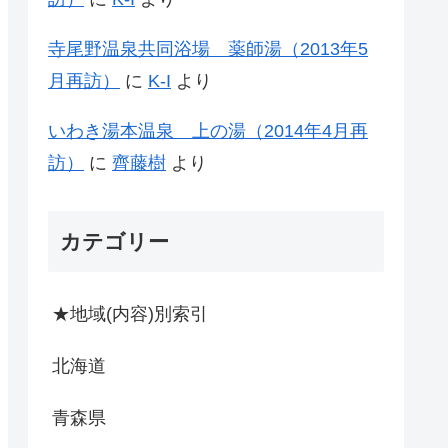
寺尾野温泉共同浴場 薬師湯（2013年5
月再訪）
に
K-I
より
いわき湯本温泉 上の湯（2014年4月再
訪）
に
齊藤樹
より
カテゴリー
★地域(内容)別索引
北海道
青森県