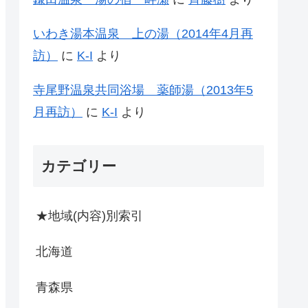
いわき湯本温泉 上の湯（2014年4月再
訪）
に
K-I
より
寺尾野温泉共同浴場 薬師湯（2013年5
月再訪）
に
K-I
より
カテゴリー
★地域(内容)別索引
北海道
青森県