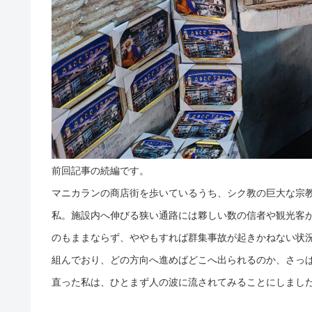
前回記事の続編です。
マニカランの商店街を歩いているうち、シク教の巨大な宗
私。施設内へ伸びる狭い通路には夥しい数の信者や観光客
のもままならず、ややもすれば群集事故が起きかねない状
組んでおり、どの方向へ進めばどこへ出られるのか、さっ
直った私は、ひとまず人の波に流されてみることにしまし