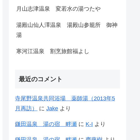
月山志津温泉 変若水の湯つたや
湯殿山仙人澤温泉 湯殿山参籠所 御神
湯
寒河江温泉 割烹旅館福よし
最近のコメント
寺尾野温泉共同浴場 薬師湯（2013年5
月再訪）
に
Jake
より
鎌田温泉 湯の宿 畔瀬
に
K-I
より
鎌田温泉 湯の宿 畔瀬
に
齊藤樹
より