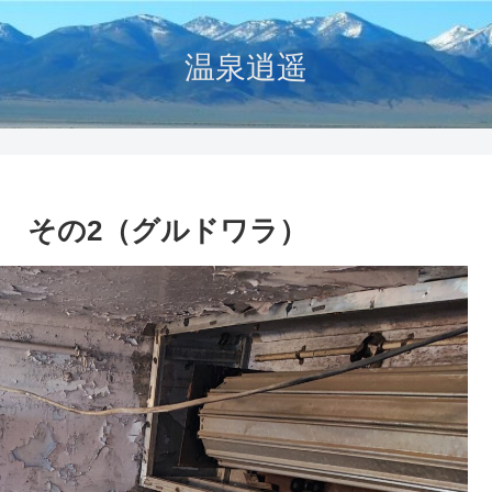
温泉逍遥
 その2（グルドワラ）