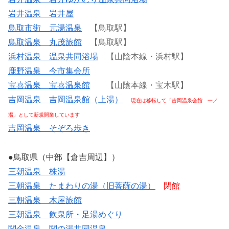
岩井温泉 岩井屋
鳥取市街 元湯温泉
【鳥取駅】
鳥取温泉 丸茂旅館
【鳥取駅】
浜村温泉 温泉共同浴場
【山陰本線・浜村駅】
鹿野温泉 今市集会所
宝喜温泉 宝喜温泉館
【山陰本線・宝木駅】
吉岡温泉 吉岡温泉館（上湯）
現在は移転して「吉岡温泉会館 一ノ
湯」として新規開業しています
吉岡温泉 そぞろ歩き
●鳥取県（中部【倉吉周辺】）
三朝温泉 株湯
三朝温泉 たまわりの湯（旧菩薩の湯）
閉館
三朝温泉 木屋旅館
三朝温泉 飲泉所・足湯めぐり
関金温泉 関の湯共同温泉