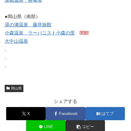
湯郷温泉 療養泉
●岡山県（南部）
湯の瀬温泉 藤井旅館
小森温泉 ラーバニスト小森の里
閉館
大中山温泉
.
.
.
岡山県
シェアする
X
Facebook
はてブ
LINE
コピー