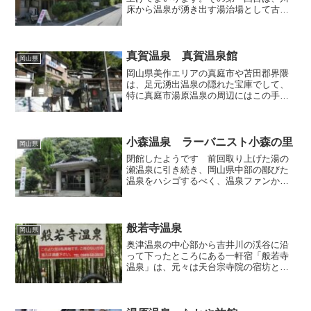
床から温泉が湧き出す湯治場として古く
から知られている吉備中央町の「湯の瀬
温泉 藤井旅館」です。中国山地の只中
にある、いまだにタヌキとキツネが化か
し合いをしてそうな、長閑...
真賀温泉 真賀温泉館
岡山県
岡山県美作エリアの真庭市や苫田郡界隈
は、足元湧出温泉の隠れた宝庫でして、
特に真庭市湯原温泉の周辺にはこの手の
温泉が数ヶ所集中していますが、今回は
その中でも温泉ファンのみならず多くの
観光客からも支持を集めている真賀温泉
の「真賀温泉館」を訪れま...
小森温泉 ラーバニスト小森の里
岡山県
閉館したようです 前回取り上げた湯の
瀬温泉に引き続き、岡山県中部の鄙びた
温泉をハシゴするべく、温泉ファンから
の誉れが高い「小森温泉」へと向かった
のですが、道路から見た様子が妙に暗い
ので、恐る恐る玄関へ近づいてみたら…
入口には「当分の間休業致...
般若寺温泉
岡山県
奥津温泉の中心部から吉井川の渓谷に沿
って下ったところにある一軒宿「般若寺
温泉」は、元々は天台宗寺院の宿坊とし
て開かれたんだそうでして、その後昭和
30年代に看板を旅館に変えて今に至って
おり、現在でも日中でしたらは日帰り入