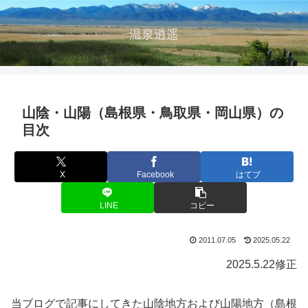
温泉逍遥
山陰・山陽（島根県・鳥取県・岡山県）の
目次
X
Facebook
はてブ
LINE
コピー
2011.07.05
2025.05.22
2025.5.22修正
当ブログで記事にしてきた山陰地方および山陽地方（島根