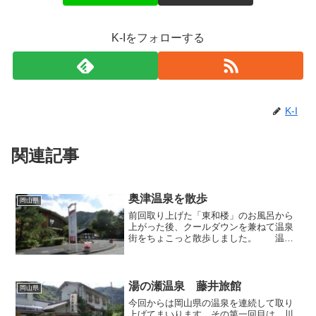
K-Iをフォローする
K-I
関連記事
奥津温泉を散歩
岡山県
前回取り上げた「東和楼」のお風呂から
上がった後、クールダウンを兼ねて温泉
街をちょこっと散歩しました。 温泉
街の中心部にある日帰り入浴施設「花美
人の里」。静かで鄙びた山村の温泉街に
は不釣り合いな、えらく立派な建物なの
ですが、この豪勢なハコモ...
湯の瀬温泉 藤井旅館
岡山県
今回からは岡山県の温泉を連続して取り
上げてまいります。その第一回目は、川