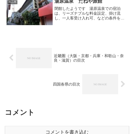
浴を受け付けているので...
湯原温泉 たねや旅館
岡山県
閉館したようです 湯原温泉での宿泊
は、リーズナブルな料金設定、掛け流
し、一人客受け入れ可、などの条件を満
たす「たねや旅館」でお世話になりまし
た。湯原温泉バスターミナルの裏手に位
置する家庭的な小規模旅館であり、川沿
いのメインストリートから狭い...
近畿圏（大阪・京都・兵庫・和歌山・奈
良・滋賀）の目次
四国各県の目次
コメント
コメントを書き込む