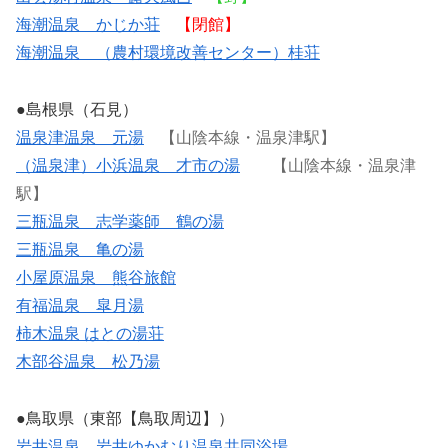
海潮温泉 かじか荘
【閉館】
海潮温泉 （農村環境改善センター）桂荘
●島根県（石見）
温泉津温泉 元湯
【山陰本線・温泉津駅】
（温泉津）小浜温泉 才市の湯
【山陰本線・温泉津
駅】
三瓶温泉 志学薬師 鶴の湯
三瓶温泉 亀の湯
小屋原温泉 熊谷旅館
有福温泉 皐月湯
柿木温泉 はとの湯荘
木部谷温泉 松乃湯
●鳥取県（東部【鳥取周辺】）
岩井温泉 岩井ゆかむり温泉共同浴場