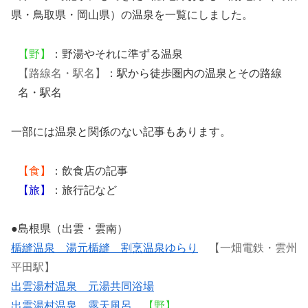
県・鳥取県・岡山県）の温泉を一覧にしました。
【野】
：野湯やそれに準ずる温泉
【路線名・駅名】
：駅から徒歩圏内の温泉とその路線
名・駅名
一部には温泉と関係のない記事もあります。
【食】
：飲食店の記事
【旅】
：旅行記など
●島根県（出雲・雲南）
楯縫温泉 湯元楯縫 割烹温泉ゆらり
【一畑電鉄・雲州
平田駅】
出雲湯村温泉 元湯共同浴場
出雲湯村温泉 露天風呂
【野】