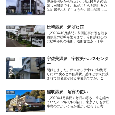
伊豆長岡駅から程近い、地元民向きの温
泉共同浴場です。私がこちらを訪れるの
は約10年ぶりでしょうか。韮山温泉につ
いてネットで調べてみると、現在は「高
齢者温泉交流館」として生まれ変わった
旧「めおと湯の館」に関する記事ならば
たくさん検索されますが...
松崎温泉 炉ばた館
静岡県
（2022年10月訪問）前回記事に引き続き
西伊豆の松崎を巡ります。今回訪ねるの
は松崎市街の南部、道部交差点（丁字
路）の角に位置する「旅宿炉ばた館」で
す。一見すると何の変哲もないごく普通
の民家のようであり・・・玄関もやはり
民家と勘違いしてしま...
宇佐美温泉 宇佐美ヘルスセンタ
静岡県
ー
閉館しました。伊東から伊東線で熱海寄
りに1つ戻ると宇佐美駅。熱海と伊東に挟
まれて知名度が劣る宇佐美ですが、ここ
にも風情ある温泉の共同浴場がありま
す。浴場自体はホームの隣にあり、改札
を出てから歩いて1～2分で着いてしま
稲取温泉 竜宮の使い
静岡県
う、本当の意味での駅前温...
（2022年1月訪問）毎日の寒さに身を縮め
ていた2022年1月の某日。東京よりも伊豆
半島の方がいくらか暖かいだろうと考
え、日帰りで温泉をハシゴすることにし
ました。まず向かったのは稲取温泉「竜