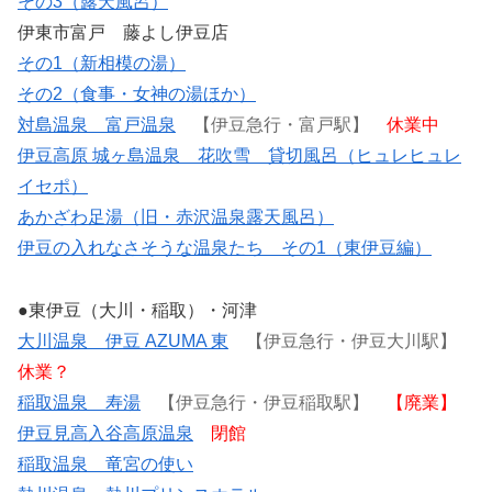
その3（露天風呂）
伊東市富戸 藤よし伊豆店
その1（新相模の湯）
その2（食事・女神の湯ほか）
対島温泉 富戸温泉
【伊豆急行・富戸駅】
休業中
伊豆高原 城ヶ島温泉 花吹雪 貸切風呂（ヒュレヒュレ
イセポ）
あかざわ足湯（旧・赤沢温泉露天風呂）
伊豆の入れなさそうな温泉たち その1（東伊豆編）
●東伊豆（大川・稲取）・河津
大川温泉 伊豆 AZUMA 東
【伊豆急行・伊豆大川駅】
休業？
稲取温泉 寿湯
【伊豆急行・伊豆稲取駅】
【廃業】
伊豆見高入谷高原温泉
閉館
稲取温泉 竜宮の使い