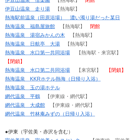
伊豆山温泉 偕楽園
【熱海駅】
閉館
伊豆山温泉 走り湯
【熱海駅】
熱海駅前温泉（田原浴場） 濃い濁り湯だった某日
熱海温泉 福島屋旅館
【熱海駅】
閉館
熱海温泉 湯宿みかんの木
【熱海駅】
熱海温泉 日航亭 大湯
【熱海駅】
熱海温泉 水口第一共同浴場
【熱海駅・来宮駅】
【閉鎖】
熱海温泉 水口第二共同浴場
【来宮駅】
【閉鎖】
熱海温泉 KKRホテル熱海（日帰り入浴）
熱海温泉 玉の湯ホテル
網代温泉 平鶴
【伊東線・網代駅】
網代温泉 大成館
【伊東線・網代駅】
網代温泉 竹林庵みずの（日帰り入浴）
●伊東（宇佐美・赤沢を含む）