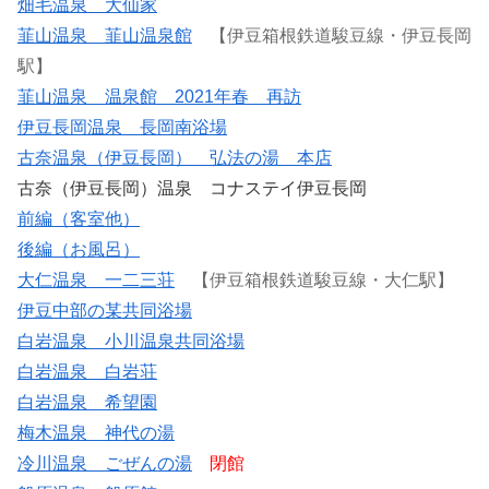
畑毛温泉 大仙家
韮山温泉 韮山温泉館
【伊豆箱根鉄道駿豆線・伊豆長岡
駅】
韮山温泉 温泉館 2021年春 再訪
伊豆長岡温泉 長岡南浴場
古奈温泉（伊豆長岡） 弘法の湯 本店
古奈（伊豆長岡）温泉 コナステイ伊豆長岡
前編（客室他）
後編（お風呂）
大仁温泉 一二三荘
【伊豆箱根鉄道駿豆線・大仁駅】
伊豆中部の某共同浴場
白岩温泉 小川温泉共同浴場
白岩温泉 白岩荘
白岩温泉 希望園
梅木温泉 神代の湯
冷川温泉 ごぜんの湯
閉館