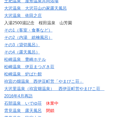
土肥温泉 屋形温泉共同浴場
大沢温泉 大沢荘山の家露天風呂
大沢温泉 依田之庄
入湯2500湯記念 桜田温泉 山芳園
その1（客室・食事など）
その2（内湯 総檜風呂）
その3（貸切風呂）
その4（露天風呂）
松崎温泉 豊崎ホテル
松崎温泉 伊豆まつざき荘
松崎温泉 炉ばた館
祢宜の畑温泉 西伊豆町営「やまびこ荘」
大沢里温泉（祢宜畑温泉） 西伊豆町営やまびこ荘
2016年4月再訪
石部温泉 いでゆ荘
休業中
雲見温泉 露天風呂
閉鎖