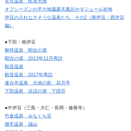
雲見温泉 民宿大漁
オフシーズンの平六地蔵露天風呂やダジュール岩地
伊豆の入れなさそうな温泉たち その2（南伊豆・西伊豆
編）
●下田・南伊豆
剱持温泉 昭吉の湯
昭吉の湯 2013年11月再訪
観音温泉
観音温泉 2017年再訪
蓮台寺温泉 大地の彩 花月亭
下田温泉 浜辺の湯 下田荘
●中伊豆（三島・大仁・長岡・修善寺）
竹倉温泉 みなくち荘
畑毛温泉 誠山