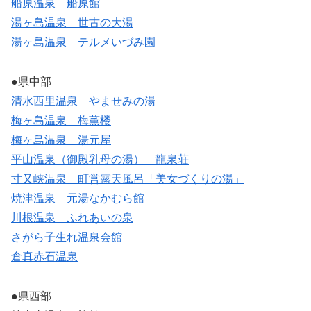
船原温泉 船原館
湯ヶ島温泉 世古の大湯
湯ヶ島温泉 テルメいづみ園
●県中部
清水西里温泉 やませみの湯
梅ヶ島温泉 梅薫楼
梅ヶ島温泉 湯元屋
平山温泉（御殿乳母の湯） 龍泉荘
寸又峡温泉 町営露天風呂「美女づくりの湯」
焼津温泉 元湯なかむら館
川根温泉 ふれあいの泉
さがら子生れ温泉会館
倉真赤石温泉
●県西部