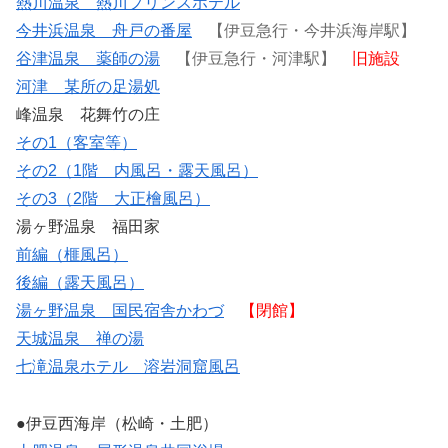
熱川温泉 熱川プリンスホテル
今井浜温泉 舟戸の番屋
【伊豆急行・今井浜海岸駅】
谷津温泉 薬師の湯
【伊豆急行・河津駅】
旧施設
河津 某所の足湯処
峰温泉 花舞竹の庄
その1（客室等）
その2（1階 内風呂・露天風呂）
その3（2階 大正檜風呂）
湯ヶ野温泉 福田家
前編（榧風呂）
後編（露天風呂）
湯ヶ野温泉 国民宿舎かわづ
【閉館】
天城温泉 禅の湯
七滝温泉ホテル 溶岩洞窟風呂
●伊豆西海岸（松崎・土肥）