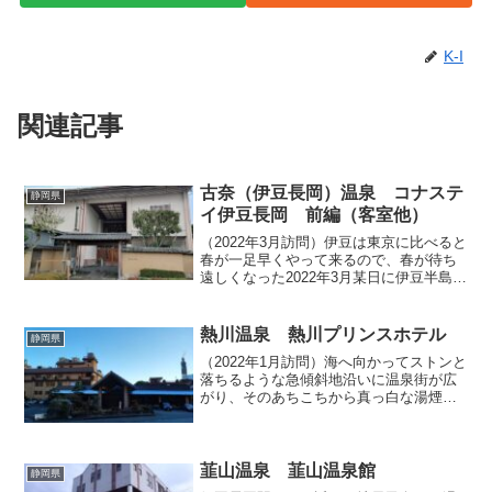
K-I
関連記事
古奈（伊豆長岡）温泉 コナステ
静岡県
イ伊豆長岡 前編（客室他）
（2022年3月訪問）伊豆は東京に比べると
春が一足早くやって来るので、春が待ち
遠しくなった2022年3月某日に伊豆半島へ
出かけ、伊豆長岡温泉のお宿「コナステ
イ伊豆長岡」で一晩お世話になりまし
た。伊豆長岡と表現すると地理的な文言
熱川温泉 熱川プリンスホテル
静岡県
に厳しい方から...
（2022年1月訪問）海へ向かってストンと
落ちるような急傾斜地沿いに温泉街が広
がり、そのあちこちから真っ白な湯煙が
あがっている熱川温泉。その独特なラン
ドスケープは、温泉地が多い伊豆の中に
あってもかなり印象的であり、伊豆急行
の特急「踊り子」に...
韮山温泉 韮山温泉館
静岡県